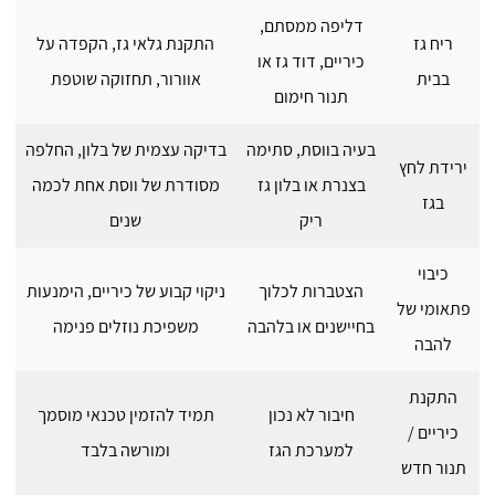
דליפה ממסתם,
ריח גז
התקנת גלאי גז, הקפדה על
כיריים, דוד גז או
בבית
אוורור, תחזוקה שוטפת
תנור חימום
בעיה בווסת, סתימה
בדיקה עצמית של בלון, החלפה
ירידת לחץ
בצנרת או בלון גז
מסודרת של ווסת אחת לכמה
בגז
ריק
שנים
כיבוי
הצטברות לכלוך
ניקוי קבוע של כיריים, הימנעות
פתאומי של
בחיישנים או בלהבה
משפיכת נוזלים פנימה
להבה
התקנת
חיבור לא נכון
תמיד להזמין טכנאי מוסמך
כיריים /
למערכת הגז
ומורשה בלבד
תנור חדש