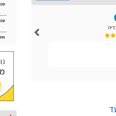
טכנ
טכנ
דיה
חימ
אתר קל ונו
ד