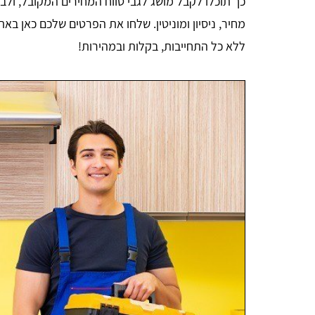
כך תוכלו לקבל מושג לגבי טווח המחירים המקובל, ולב
ללא כל התחייבות, בקלות ובמהירות!
Aharon Kalderon
נכון לכתיבת הבקשה האתר עומד בכל הדרישות נמתין
לביצוע ואז אהיה מוכן לתת חוות דעת סופית