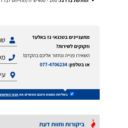
החלפת ברז גז:
200 - 400 ש"ח (מתייחס לברז גז עם שסתום אל חזור).
מתעניינים בטכנאי גז באלעד
וזקוקים לשירות?
השאירו פנייה ונחזור אליכם בהקדם!
או בטלפון:
077-4706234
בשליחת הטופס הינכם מאשרים את
תנאי השימוש
ביקורות וחוות דעת