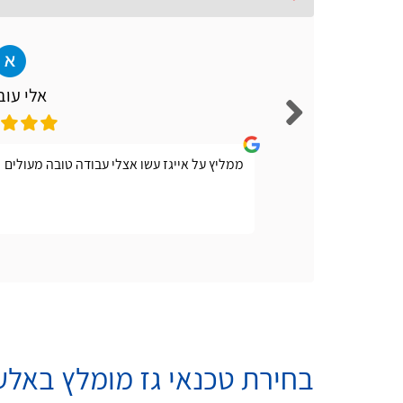
אלי עוב
צריך
ממליץ על אייגז עשו אצלי עבודה טובה מעולים
בחירת טכנאי גז מומלץ באלע