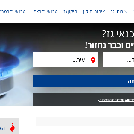
שירותי גז
איתור ותיקון
תיקון גז
טכנאי גז בצפון
טכנאי גז במרכ
נאי גז?
ם וכבר נחזור!
חה
שימוש
ומדיניות הפרטיות
.
הש