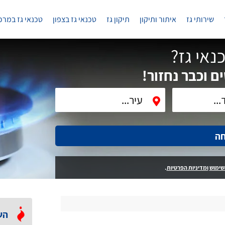
שירותי גז
איתור ותיקון
תיקון גז
טכנאי גז בצפון
טכנאי גז במרכ
נאי גז?
ם וכבר נחזור!
חה
שימוש
ומדיניות הפרטיות
.
הש