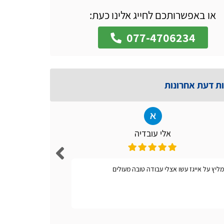
או באפשרותכם לחייג אלינו כעת:
077-4706234
ות דעת אחרונות
אלי עובדיה
ליץ על אייגז עשו אצלי עבודה טובה מעולים
אתר קל ונו