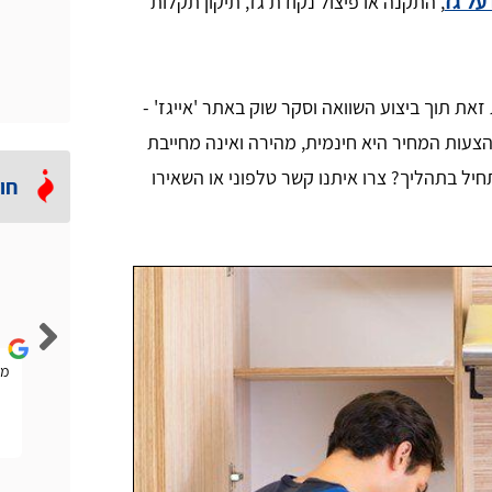
על גז
, התקנה או פיצול נקודת גז, תיקון תקלות
את תוך ביצוע השוואה וסקר שוק באתר 'אייגז' -
צעות המחיר היא חינמית, מהירה ואינה מחייבת
יל בתהליך? צרו איתנו קשר טלפוני או השאירו
חו
Lior Rubin
הייתה לי להבה נמוכה וחזר אליי טכנאי גז מהאתר הזה. הוא
ממ
אמר לי שלא בהכרח אני צריך טכנאי ויכול להיות שחברת
הגז תפתור לי את הבעיה. היה ממש הוגן.