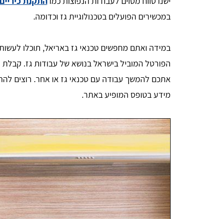
ישנו טווח מסוים לעבודות הנפוצות כמו
התקנת כיריים 
במכשירים הפועלים בטכנולוגיית גז וכדומה.
במידה ואתם מחפשים טכנאי גז באריאל, תוכלו לעשות ז
הפורטל המוביל בישראל בנושא של עבודות גז. קבלת ה
אתכם להמשך עבודה עם טכנאי גז או אחר. רוצים להתח
מידע בטופס המופיע באתר.
Aharon Kalderon
נכון לכתיבת הבקשה האתר עומד בכל הדרישות נמתין
לביצוע ואז אהיה מוכן לתת חוות דעת סופית