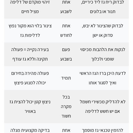
לבדוק ריח גז ליד כיריים,
אחת
זיהוי מוקדם של דליפה
תנור או בלונים
לשבוע
מציל חיים
לבדוק שהצינור לא יבש,
אחת
צינור בלוי הוא מקור נפוץ
סדוק או ישן
לחודש
לדליפות גז
לנקות את הלהבות מכיסוי
פעם
בעירה נקייה = פעולה
שומני ולכלוך
בשבוע
תקינה וללא גז עודף
לדעת היכן ברז הגז הראשי
פעולה מהירה בחירום
תמיד
ואיך לסגור אותו
יכולה למנוע פיצוץ
בכל
לא להדליק מכשירי חשמל
ניצוץ קטן יכול להצית גז
מקרה
אם יש חשש לדליפה
באוויר
חשוד
להזמין טכנאי גז מוסמך
אחת
בדיקה מקצועית מגלה