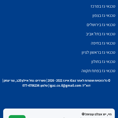
טכנאי גז במרכז
טכנאי גז בצפון
טכנאי גז בירושלים
טכנאי גז בתל אביב
טכנאי גז בחיפה
טכנאי גז בראשון לציון
טכנאי גז בחולון
טכנאי גז בפתח תקווה
© כל הזכויות שמורות לאתר iGaz אייגז 2021 - 2026 | משרדים: נחל איילון 20ב, צור יצחק |
דוא"ל: igaz.co.il@gmail.com | טלפון: 077-4706234
היי, יש אצלנו עוגיות!🍪