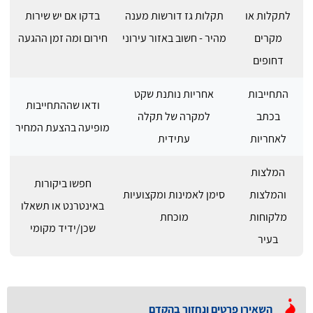
לתקלות או
תקלות גז דורשות מענה
בדקו אם יש שירות
מקרים
מהיר - חשוב באזור עירוני
חירום ומה זמן ההגעה
דחופים
התחייבות
אחריות נותנת שקט
ודאו שההתחייבות
בכתב
למקרה של תקלה
מופיעה בהצעת המחיר
לאחריות
עתידית
המלצות
חפשו ביקורות
והמלצות
סימן לאמינות ומקצועיות
באינטרנט או תשאלו
מלקוחות
מוכחת
שכן/ידיד מקומי
בעיר
השאירו פרטים ונחזור בהקדם