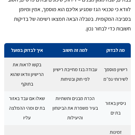
לוודא כי טכנאי הגז שמגיע אליכם הוא מוסמך, אמין ומיומן
בסביבה המקומית. בטבלה הבאה תמצאו רשימה של בדיקות
חשובות כדי לבחור נכון.
מה לבדוק
למה זה חשוב
איך לבדוק בפועל
בקשו לראות את
רישיון מוסמך
עבודה בגז מחייבת רישיון
הרישיון וודאו שהוא
לשירותי גפ״מ
לפי חוק ובטיחות
בתוקף
הכרת מבנים ותשתיות
שאלו אם עבד באזור
ניסיון באזור
בעיר משפרת את הביטחון
בת ים ומהי ההמלצה
בת ים
והיעילות
עליו
זמינות