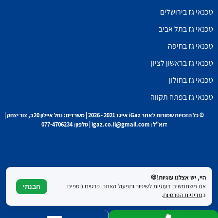
טכנאי גז בירושלים
טכנאי גז בתל אביב
טכנאי גז בחיפה
טכנאי גז בראשון לציון
טכנאי גז בחולון
טכנאי גז בפתח תקווה
© כל הזכויות שמורות לאתר iGaz אייגז 2021 - 2026 | משרדים: נחל איילון 20ב, צור יצחק |
דוא"ל: igaz.co.il@gmail.com | טלפון: 077-4706234
היי, יש אצלנו עוגיות!🍪
אנו משתמשים בעוגיות לשיפור ותפעול האתר. פרטים נוספים
הבנתי
ב
מדיניות הפרטיות
.