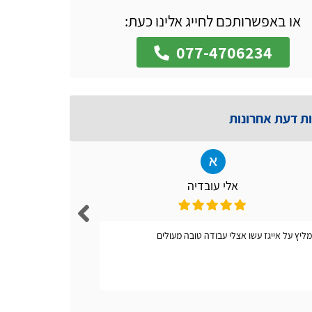
או באפשרותכם לחייג אלינו כעת:
077-4706234
ות דעת אחרונות
אלי עובדיה
ליץ על אייגז עשו אצלי עבודה טובה מעולים
אתר קל ונו