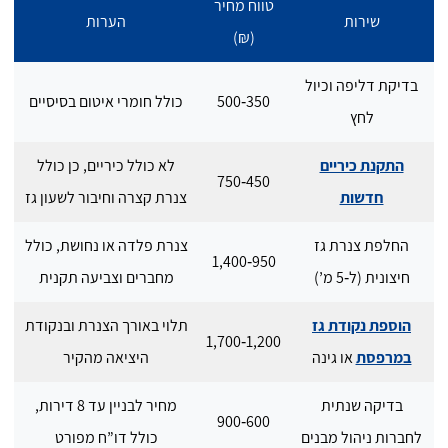
טווח מחיר
שירות
הערות
(₪)
בדיקת דליפה וכיול
350‑500
כולל חומרי איטום בסיסיים
לחץ
התקנת כיריים
לא כולל כיריים, כן כולל
450‑750
חדשות
צנרת קצרה וחיבור לשעון גז
החלפת צנרת גז
צנרת פלדה או נחושת, כולל
950‑1,400
חיצונית (ל‑5 מ’)
מחברים וצביעה תקנית
הוספת נקודת גז
תלוי באורך הצנרת ובנקודת
1,200‑1,700
במרפסת
או גינה
היציאה מהקיר
בדיקה שנתית
מחיר לבניין עד 8 דירות,
600‑900
לחברות ניהול מבנים
כולל דו”ח מפורט