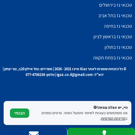
טכנאי גז בירושלים
טכנאי גז בתל אביב
טכנאי גז בחיפה
טכנאי גז בראשון לציון
טכנאי גז בחולון
טכנאי גז בפתח תקווה
© כל הזכויות שמורות לאתר iGaz אייגז 2021 - 2026 | משרדים: נחל איילון 20ב, צור יצחק |
דוא"ל: igaz.co.il@gmail.com | טלפון: 077-4706234
היי, יש אצלנו עוגיות!🍪
אנו משתמשים בעוגיות לשיפור ותפעול האתר. פרטים נוספים
הבנתי
ב
מדיניות הפרטיות
.