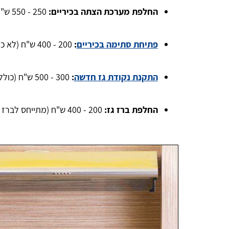
החלפת מערכת הצתה בכיריים:
250 - 550 ש"ח (כולל את מערכת ההצתה והעבודה).
פתיחת סתימה בכיריים
:
200 - 400 ש"ח (לא כולל החלפת דיזה).
התקנת נקודת גז חדשה
:
300 - 500 ש"ח (כולל צנרת באורך של עד 2 מטר).
החלפת ברז גז:
200 - 400 ש"ח (מתייחס לברז גז עם שסתום אל חזור).
Aharon Kalderon
נכון לכתיבת הבקשה האתר עומד בכל הדרישות נמתין
לביצוע ואז אהיה מוכן לתת חוות דעת סופית