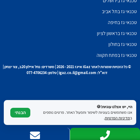
טכנאי גז בירושלים
טכנאי גז בתל אביב
טכנאי גז בחיפה
טכנאי גז בראשון לציון
טכנאי גז בחולון
טכנאי גז בפתח תקווה
© כל הזכויות שמורות לאתר iGaz אייגז 2021 - 2026 | משרדים: נחל איילון 20ב, צור יצחק |
דוא"ל: igaz.co.il@gmail.com | טלפון: 077-4706234
היי, יש אצלנו עוגיות!🍪
אנו משתמשים בעוגיות לשיפור ותפעול האתר. פרטים נוספים
הבנתי
ב
מדיניות הפרטיות
.