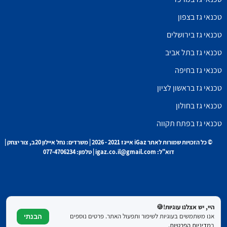
טכנאי גז בצפון
טכנאי גז בירושלים
טכנאי גז בתל אביב
טכנאי גז בחיפה
טכנאי גז בראשון לציון
טכנאי גז בחולון
טכנאי גז בפתח תקווה
© כל הזכויות שמורות לאתר iGaz אייגז 2021 - 2026 | משרדים: נחל איילון 20ב, צור יצחק |
דוא"ל: igaz.co.il@gmail.com | טלפון: 077-4706234
היי, יש אצלנו עוגיות!🍪
אנו משתמשים בעוגיות לשיפור ותפעול האתר. פרטים נוספים
הבנתי
ב
מדיניות הפרטיות
.