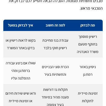
מבנים ותשתיות מגוונות. הטבלה הבאה תסייע לכם לבדוק את
הטכנאי מראש.
מה לבדוק
למה זה חשוב
איך לבדוק בפועל
רישיון מוסמך
עבודה בגז מחייבת
בקשו לראות רישיון או
בתוקף מטעם
רישיון חוקי בלבד
בדקו באתר המשרד
משרד האנרגיה
שאלו אם ביצע עבודה
ניסיון באזור
הכרת סוגי הבניינים
ברמת גן ומהי
רמת גן
והתשתיות בעיר
ההמלצה עליו
תקלות גז דורשות
זמינות מיידית
ודאו שיש שירות חירום
מענה מהיר במיוחד
לתקלות
או זמינות מיידית
בעיר צפופה