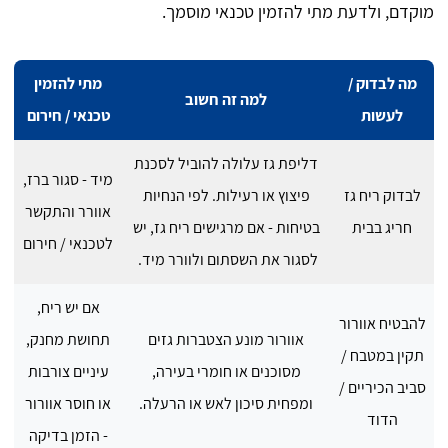
מוקדם, ולדעת מתי להזמין טכנאי מוסמך.
מה לבדוק /
מתי להזמין
למה זה חשוב
לעשות
טכנאי / חירום
דליפת גז עלולה להוביל לסכנת
מיד - סגור ברז,
לבדוק ריח גז
פיצוץ או רעילות. לפי הנחיות
אוורר והתקשר
חריג בבית
בטיחות - אם מרגישים ריח גז, יש
לטכנאי / חירום
לסגור את השסתום ולוורר מיד.
אם יש ריח,
להבטיח אוורור
אוורור מונע הצטברות גזים
תחושת מחנק,
תקין במטבח /
מסוכנים או חומרי בעירה,
עיניים צורבות
סביב הכיריים /
ומפחית סיכון לאש או הרעלה.
או חוסר אוורור
הדוד
- הזמן בדיקה