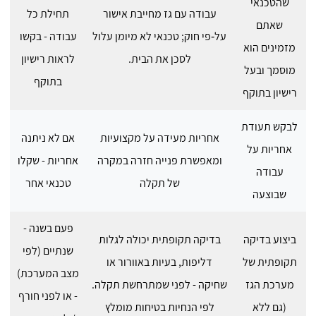
שהטכנאי
עבודה עם גז מחייבת אישור
תחילת כל
שאתם
על‑פי חוק; טכנאי לא מיומן עלול
עבודה - בקשו
מזמינים הוא
לסכן את הבית.
לראות רישיון
מוסמך ובעל
בתוקף
רישיון בתוקף
לבקש תעודת
אחריות מעידה על מקצועיות
אם לא ניתנה
אחריות על
ומאפשרת פנייה חזרה במקרה
אחריות - שקלו
עבודה
של תקלה
טכנאי אחר
שבוצעה
פעם בשנה -
ביצוע בדיקה
בדיקה תקופתית יכולה לגלות
שנתיים (לפי
תקופתית של
דליפות, בעיות באוורור או
מצב המערכת)
מערכת הגז
שחיקה - לפני שמתרחשת תקלה.
- או לפני חורף
(גם ללא
לפי הנחיות בטיחות מומלץ