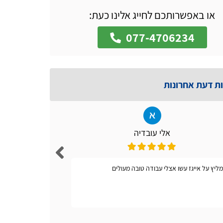
או באפשרותכם לחייג אלינו כעת:
077-4706234
ות דעת אחרונות
אלי עובדיה
ליץ על אייגז עשו אצלי עבודה טובה מעולים
אתר קל ונו