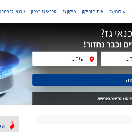
שירותי גז
איתור ותיקון
תיקון גז
טכנאי גז בצפון
טכנאי גז במרכ
נאי גז?
ם וכבר נחזור!
חה
שימוש
ומדיניות הפרטיות
.
הש