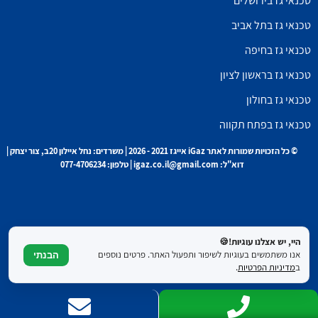
טכנאי גז בירושלים
טכנאי גז בתל אביב
טכנאי גז בחיפה
טכנאי גז בראשון לציון
טכנאי גז בחולון
טכנאי גז בפתח תקווה
© כל הזכויות שמורות לאתר iGaz אייגז 2021 - 2026 | משרדים: נחל איילון 20ב, צור יצחק |
דוא"ל: igaz.co.il@gmail.com | טלפון: 077-4706234
היי, יש אצלנו עוגיות!🍪
אנו משתמשים בעוגיות לשיפור ותפעול האתר. פרטים נוספים
הבנתי
ב
מדיניות הפרטיות
.