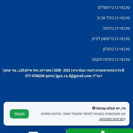
טכנאי גז בירושלים
טכנאי גז בתל אביב
טכנאי גז בחיפה
טכנאי גז בראשון לציון
טכנאי גז בחולון
טכנאי גז בפתח תקווה
© כל הזכויות שמורות לאתר iGaz אייגז 2021 - 2026 | משרדים: נחל איילון 20ב, צור יצחק |
דוא"ל: igaz.co.il@gmail.com | טלפון: 077-4706234
היי, יש אצלנו עוגיות!🍪
אנו משתמשים בעוגיות לשיפור ותפעול האתר. פרטים נוספים
הבנתי
ב
מדיניות הפרטיות
.