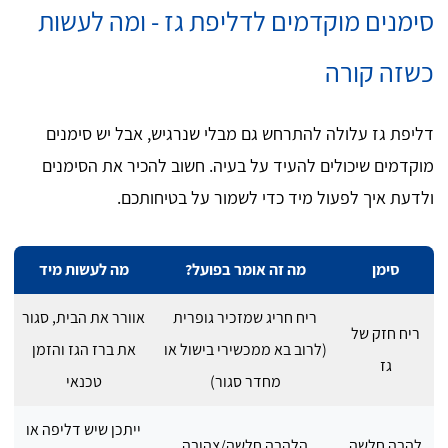
סימנים מוקדמים לדליפת גז - ומה לעשות
כשזה קורה
דליפת גז עלולה להתרחש גם מבלי שנרגיש, אבל יש סימנים
מוקדמים שיכולים להעיד על בעיה. חשוב להכיר את הסימנים
ולדעת איך לפעול מיד כדי לשמור על בטיחותכם.
סימן
מה זה אומר בפועל?
מה לעשות מיד
ריח חריג שמזכיר גופרית
אוורר את הבית, סגור
ריח חזק של
(לרוב בא ממכשירי בישול או
את ברז הגז והזמן
גז
מחדר סגור)
טכנאי
ייתכן שיש דליפה או
להבה חלשה
הלהבה חלשה/צהובה