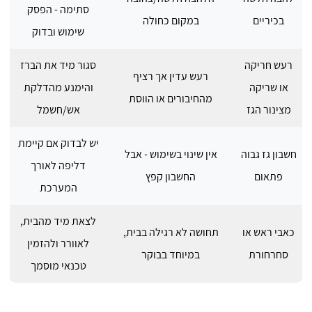
סתימה - הפסק
בכיריים
במקום כחולה
שימוש ובדוק
רעש חריקה
סגור מיד את הברז
רעש עדין אך רציף
או שריקה
והימנע מהדלקת
מהחיבורים או הווסת
מצינור הגז
אש/חשמל
יש לבדוק אם קיימת
חשבון גז גבוה
אין שינוי בשימוש - אבל
דליפה לאורך
פתאום
החשבון קפץ
המערכת
לצאת מיד מהבית,
כאבי ראש או
תחושה לא רגילה בבית,
לאוורר ולהזמין
סחרחורת
במיוחד בבוקר
טכנאי מוסמך