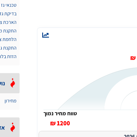
טכנאי גז
בדיקת גז
הארכת צינ
התקנת מו
הלחמת צי
התקנת גל
הזזת בלונ
נוש
מחירון
טווח מחיר נמוך
1200 ₪
אזו
.