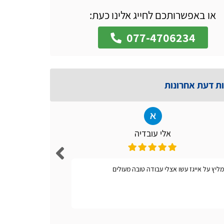
או באפשרותכם לחייג אלינו כעת:
077-4706234
ות דעת אחרונות
אלי עובדיה
ליץ על אייגז עשו אצלי עבודה טובה מעולים
אתר קל ונו