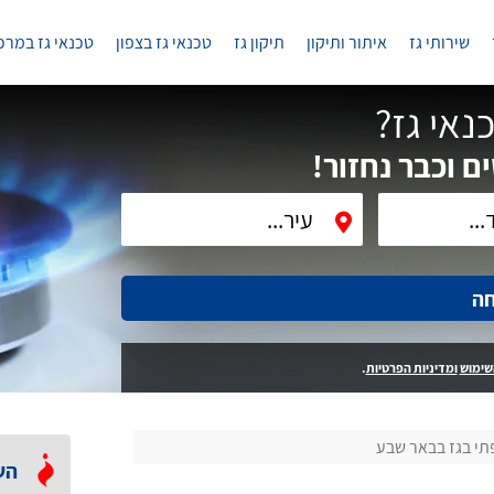
שירותי גז
איתור ותיקון
תיקון גז
טכנאי גז בצפון
טכנאי גז במרכ
נאי גז?
ם וכבר נחזור!
חה
שימוש
ומדיניות הפרטיות
.
תי בגז בבאר שבע
הש