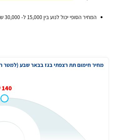
המחיר הסופי יכול לנוע בין 15,000 ל- 30,000 ש"ח, ולפעמים אף יותר.
מחיר חימום תת רצפתי בגז בבאר שבע (למטר רב
Aharon Kalderon
140 ₪
נכון לכתיבת הבקשה האתר עומד בכל הדרישות נמתין
לביצוע ואז אהיה מוכן לתת חוות דעת סופית