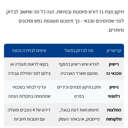
תיקון מצת גז דורש מיומנות ובטיחות. הנה כל מה שחשוב לבדוק
לפני שמזמינים טכנאי - כך תימנעו מעוגמת נפש וסיכונים
מיותרים.
קריטריון
מה לבדוק בפועל
טיפים לבחירה נכונה
רישיון
לוודא שיש רישיון בתוקף
בקשו לראות תעודה או
טכנאי גז
מטעם משרד האנרגיה
צילום לפני תחילת עבודה
ניסיון
ותק בתיקון מצתים וכיריים
עדיף לבחור בטכנאי
רלוונטי
בפרט
שמתמחה בתקלות הצתה
המלצות
חיפוש חוות דעת בגוגל,
דירוג של 4 כוכבים ומעלה
מלקוחות
פייסבוק, או באתר העסק
עם תגובות חיוביות