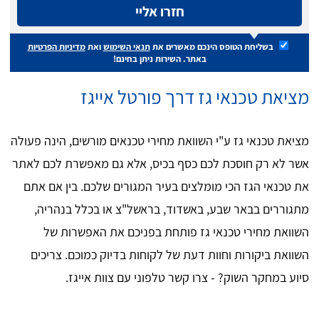
חזרו אליי
בשליחת הטופס הינכם מאשרים את
תנאי השימוש
ואת
מדיניות הפרטיות
באתר. השירות ניתן בחינם!
מציאת טכנאי גז דרך פורטל אייגז
מציאת טכנאי גז ע"י השוואת מחירי טכנאים מורשים, הינה פעולה
אשר לא רק חוסכת לכם כסף בכיס, אלא גם מאפשרת לכם לאתר
את טכנאי הגז הכי מומלצים בעיר המגורים שלכם. בין אם אתם
מתגוררים בבאר שבע, באשדוד, בראשל"צ או בכלל בנהריה,
השוואת מחירי טכנאי גז פותחת בפניכם את האפשרות של
השוואת ביקורות וחוות דעת של לקוחות בדיוק כמוכם. צריכים
סיוע במחקר השוק? - צרו קשר טלפוני עם צוות אייגז.