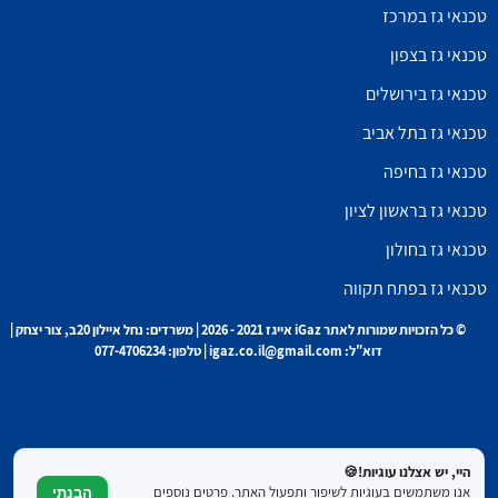
טכנאי גז במרכז
טכנאי גז בצפון
טכנאי גז בירושלים
טכנאי גז בתל אביב
טכנאי גז בחיפה
טכנאי גז בראשון לציון
טכנאי גז בחולון
טכנאי גז בפתח תקווה
© כל הזכויות שמורות לאתר iGaz אייגז 2021 - 2026 | משרדים: נחל איילון 20ב, צור יצחק |
דוא"ל: igaz.co.il@gmail.com | טלפון: 077-4706234
היי, יש אצלנו עוגיות!🍪
אנו משתמשים בעוגיות לשיפור ותפעול האתר. פרטים נוספים
הבנתי