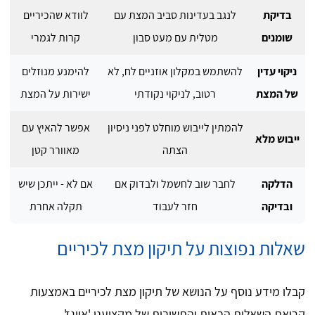
בדיקת
לנגב בעדינות סביב המצת עם
לוודא שהכיריים
שומנים
מטלית עם מעט סבון
קרות לגמרי
ניקוי עדין
להשתמש במקלון אוזניים לח, לא
להימנע מנוזלים
של המצת
רטוב, לניקוי נקודתי
ישירות על המצת
להמתין לייבוש מוחלט לפני ניסיון
אפשר להאיץ עם
ייבוש מלא
הצתה
מאוורר קטן
הדלקה
לחבר שוב לחשמל ולבדוק אם
אם לא - ייתכן שיש
ובדיקה
חזר לעבוד
תקלה אחרת
שאלות נפוצות על תיקון מצת לכיריים
קבלו מידע נוסף על הנושא של תיקון מצת לכיריים באמצעות
קריאת השאלות הבאות והתשובות של מקצועני 'אייגז'.