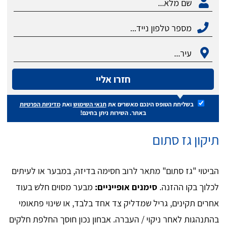
חזרו אליי
בשליחת הטופס הינכם מאשרים את
תנאי השימוש
ואת
מדיניות הפרטיות
באתר. השירות ניתן בחינם!
תיקון גז סתום
הביטוי "גז סתום" מתאר לרוב חסימה בדיזה, במבער או לעיתים
לכלוך בקו ההזנה.
סימנים אופייניים:
מבער מסוים חלש בעוד
אחרים תקינים, גריל שמדליק צד אחד בלבד, או שינוי פתאומי
בהתנהגות לאחר ניקוי / העברה. אבחון נכון חוסך החלפת חלקים